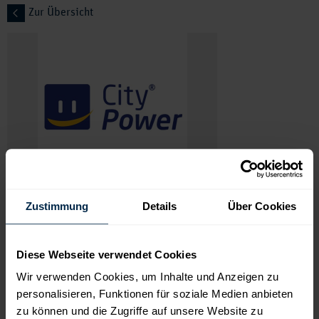
Zur Übersicht
IHR KARTENVORTEIL
Zustimmung
Details
Über Cookies
Bei Vorlage Ihrer
zev
card erhalten Sie
10 % Rabatt
in
allen POCO-
Einrichtungsmärkten deutschlandweit
. Der Rabatt gilt für nicht
bereits reduzierte Sortimentsware und ist nicht mit anderen
Diese Webseite verwendet Cookies
Rabattaktionen kombinierbar. Ausgenommen sind Werbeware, Hot-
Deal-Artikel sowie Klein- und Großelektroartikel. Bitte nennen Sie
Wir verwenden Cookies, um Inhalte und Anzeigen zu
beim Einkauf das Stichwort
„CityPower-Vorteil“
.
personalisieren, Funktionen für soziale Medien anbieten
zu können und die Zugriffe auf unsere Website zu
BESCHREIBUNG