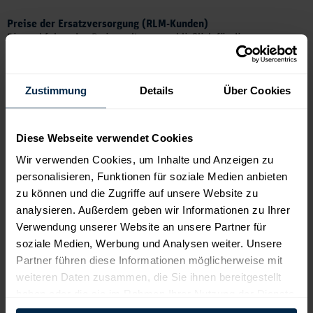
Preise der Ersatzversorgung (RLM-Kunden)
Die nachfolgenden Preise gelten ausschließlich für die
Ersatzversorgung von Kunden mit registrierender
Leistungsmessung in Niederspannung.
Zustimmung
Details
Über Cookies
Preisblatt Ersatzversorgung RLM-Kunden
Preise für Wärmepumpenstrom
Diese Webseite verwendet Cookies
Für die Grund- und Ersatzversorgung für Wärmepumpen geltenden
Wir verwenden Cookies, um Inhalte und Anzeigen zu
die gleichen Konditionen wie in unseren regulären Tarifen.
personalisieren, Funktionen für soziale Medien anbieten
zu können und die Zugriffe auf unsere Website zu
analysieren. Außerdem geben wir Informationen zu Ihrer
Archiv
Verwendung unserer Website an unsere Partner für
einblenden
soziale Medien, Werbung und Analysen weiter. Unsere
Partner führen diese Informationen möglicherweise mit
weiteren Daten zusammen, die Sie ihnen bereitgestellt
Preise der Grund- und Ersatzversorgung
haben oder die sie im Rahmen Ihrer Nutzung der Dienste
Für die Versorgung gelten die Bedingungen der
(gültig
vom 01.01.2023 bis 31.12.2023
)
Stromgrundversorgungsverordnung (StromGVV) und die
gesammelt haben.