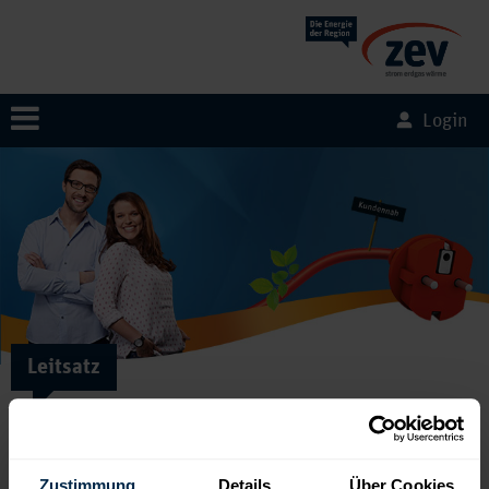
Login
Leitsatz
Jeder Mitarbeiter besitzt eine Vorbildrolle und repräsentiert die ZEV,
nach innen und außen. Deshalb leben wir die Werte und Grundsätze
unseres Leitbildes mit Überzeugung.
Zustimmung
Details
Über Cookies