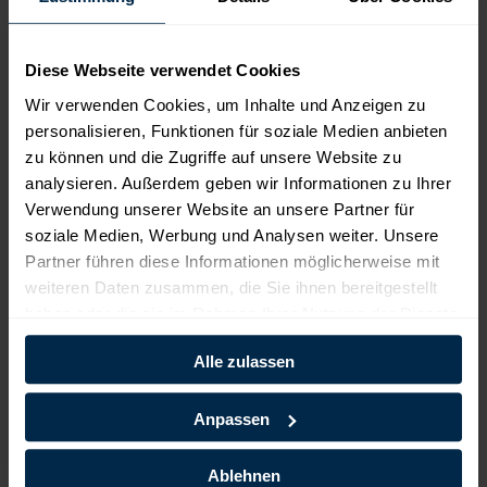
Denn die Einstellung und das persönliche Verhalten jedes Einzelnen
tragen entscheidend zum Erfolg des gesamten Unternehmens bei –
wir haben es selbst in der Hand!
Diese Webseite verwendet Cookies
Wir verwenden Cookies, um Inhalte und Anzeigen zu
personalisieren, Funktionen für soziale Medien anbieten
zu können und die Zugriffe auf unsere Website zu
analysieren. Außerdem geben wir Informationen zu Ihrer
Verwendung unserer Website an unsere Partner für
soziale Medien, Werbung und Analysen weiter. Unsere
Partner führen diese Informationen möglicherweise mit
weiteren Daten zusammen, die Sie ihnen bereitgestellt
haben oder die sie im Rahmen Ihrer Nutzung der Dienste
gesammelt haben.
Alle zulassen
Anpassen
kaufmännische und technische Mitarbeiter der ZEV
Ablehnen