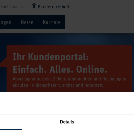
Barrierefreiheit
ungen
Netze
Karriere
Ihr Kundenportal:
Einfach. Alles. Online.
Abschlag anpassen, Zählerstand melden und Rechnungen
abrufen - unkompliziert, sicher und jederzeit.
Hier registrieren
Details