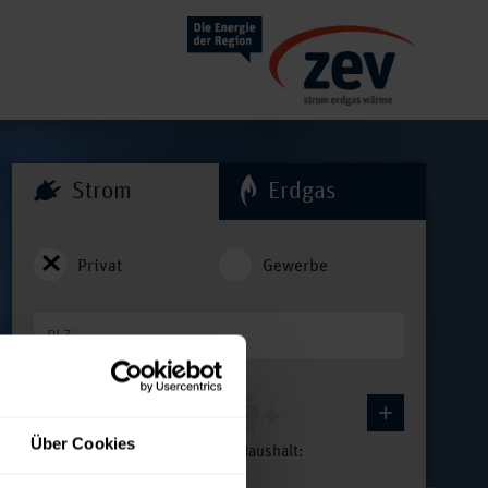
Strom
Erdgas
Privat
Gewerbe
Über Cookies
3 Personen
im Haushalt
: