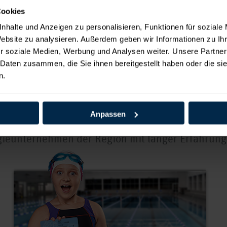
Cookies
nhalte und Anzeigen zu personalisieren, Funktionen für soziale
Website zu analysieren. Außerdem geben wir Informationen zu I
r soziale Medien, Werbung und Analysen weiter. Unsere Partner
 Daten zusammen, die Sie ihnen bereitgestellt haben oder die s
1/2
n.
Anpassen
er Region!
gieunternehmen der Region mit langer Erfahrun