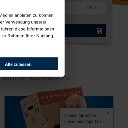
kWh/Jahr
 Medien anbieten zu können
hrer Verwendung unserer
 führen diese Informationen
Jetzt berechnen
ie im Rahmen Ihrer Nutzung
Alle zulassen
g und hoher Netzkompetenz.
Kennen Sie schon
unser Kundenportal?