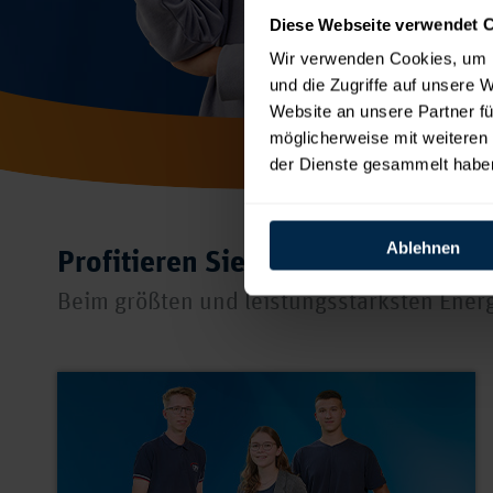
Diese Webseite verwendet 
Wir verwenden Cookies, um I
und die Zugriffe auf unsere 
Website an unsere Partner fü
möglicherweise mit weiteren
der Dienste gesammelt habe
Ablehnen
Profitieren Sie von der Energie d
Beim größten und leistungsstärksten Ener