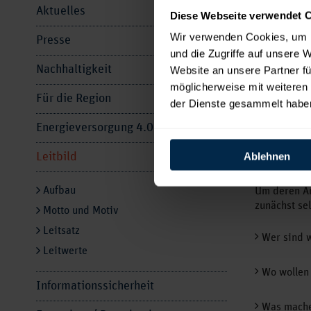
Aktuelles
Diese Webseite verwendet 
Energiev
Treibende
Wir verwenden Cookies, um I
Presse
Integrati
und die Zugriffe auf unsere 
Anpassun
Nachhaltigkeit
Website an unsere Partner fü
haben di
möglicherweise mit weiteren
Für die Region
der Wett
der Dienste gesammelt habe
Energieversorgung 4.0
In der ZEV e
einhergehen
Ablehnen
Leitbild
Verantwort
Aufbau
Um deren An
zunächst sel
Motto und Motiv
Leitsatz
Wer sind w
Leitwerte
Wo wollen
Informationssicherheit
Was mache