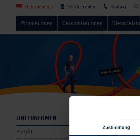
Unternehmen
Servicecenter
Kontakt
Privatkunden
Geschäftskunden
Dienstleist
Leitbi
UNTERNEHMEN
Zustimmung
Porträt
Die Rahme