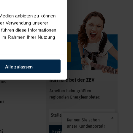
er.
 Medien anbieten zu können
n
hrer Verwendung unserer
s
 führen diese Informationen
 sowie
ie im Rahmen Ihrer Nutzung
nderliche
Alle zulassen
Karriere bei der ZEV
uns
Arbeiten beim größten
regionalen Energieanbieter:
on
?
Kennen Sie schon
unser Kundenportal?
n?
Freie Plätze anzeigen