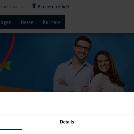
Barrierefreiheit
ungen
Netze
Karriere
ld
Details
nbedingungen für die ZEV, als verlässlichen