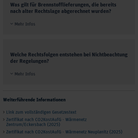
Was gilt für Brennstofflieferungen, die bereits
ist. Die Frist beginnt mit der (End-)Abrechnung der
nach alter Rechtslage abgerechnet wurden?
Wärme durch den Lieferanten. Diese Konstellation ist
bspw. bei einer Versorgung mittels Etagenheizung
Mehr Infos
vorstellbar.
Sofern diese über die Heizkostenabrechnung bereits
abgerechnet wurden, bleiben diese im Rahmen des
CO2KostAufG unberücksichtigt.
6 |
Welche Rechtsfolgen entstehen bei Nichtbeachtung
der Regelungen?
Mehr Infos
Erfolgt die Aufteilung der CO2-Kosten nicht oder
werden die erforderlichen Informationen in der
Heizkostenabrechnung nicht ausgewiesen, haben
Weiterführende Informationen
Mieter eigenständig das Recht, den auf sie
entfallenden Anteil an den Heizkosten um drei Prozent
Link zum vollständigen Gesetzestext
zu kürzen.
Zertifikat nach CO2KostAufG - Wärmenetz
Zentrum/Eckersbach (2025)
Zertifikat nach CO2KostAufG - Wärmenetz Neuplanitz (2025)