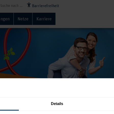
Barrierefreiheit
ungen
Netze
Karriere
 & Antworten – Allgemein
Details