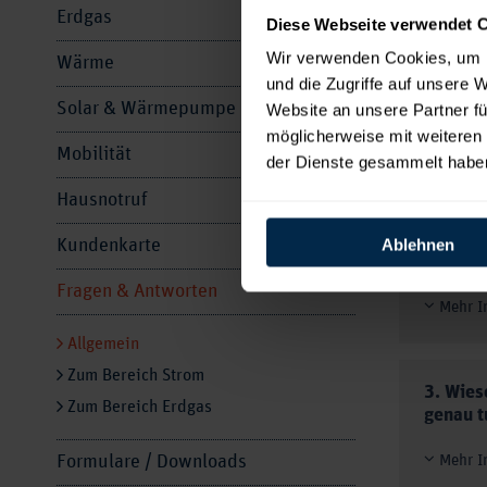
Erdgas
Hier erhalte
Diese Webseite verwendet 
Wählen Sie 
Wir verwenden Cookies, um I
Wärme
und die Zugriffe auf unsere 
Solar & Wärmepumpe
1. Ich 
Website an unsere Partner fü
muss ic
möglicherweise mit weiteren
Mobilität
der Dienste gesammelt habe
Mehr I
Hausnotruf
Ein We
Vertr
Ablehnen
Kundenkarte
unser
2. Was 
Kündi
Fragen & Antworten
Mehr I
Bitte
Allgemein
Abrec
Zum Bereich Strom
abgel
3. Wies
Zum Bereich Erdgas
genau t
Bitte
im ZE
Formulare / Downloads
Mehr I
Aus D