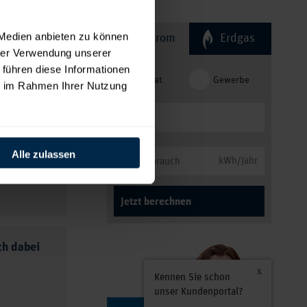
 Medien anbieten zu können
Strom
Erdgas
hrer Verwendung unserer
en. Was
 führen diese Informationen
Privat
Gewerbe
ie im Rahmen Ihrer Nutzung
ch in
Alle zulassen
Die
kWh/Jahr
Jetzt berechnen
aue
ch dabei
beiter
Kennen Sie schon
unser Kundenportal?
n Sie