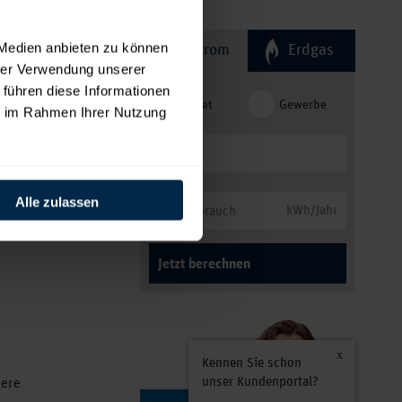
rd
 sorgen
 Medien anbieten zu können
Strom
Erdgas
ötigen.
hrer Verwendung unserer
er
 führen diese Informationen
Privat
Gewerbe
ie im Rahmen Ihrer Nutzung
Alle zulassen
kWh/Jahr
Jetzt berechnen
Kennen Sie schon
unser Kundenportal?
sere