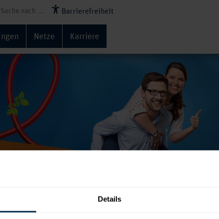
Barrierefreiheit
ungen
Netze
Karriere
kte
Details
 an das Zwickauer Wärmenetz angeschlossen sind, e