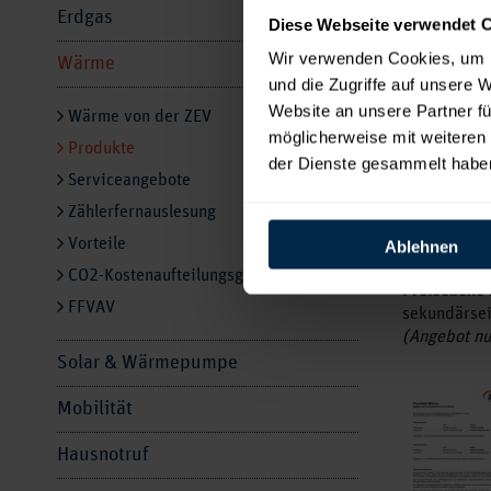
Erdgas
Diese Webseite verwendet 
Sie Wärme
dabei au
Wir verwenden Cookies, um I
Wärme
wir dafür
und die Zugriffe auf unsere 
Selbstver
Website an unsere Partner fü
Wärme von der ZEV
Kundenan
möglicherweise mit weiteren
Produkte
der Dienste gesammelt habe
Serviceangebote
Wir biete
Zählerfernauslesung
Preisebene 
Vorteile
primärseiti
Ablehnen
CO2-Kostenaufteilungsgesetz
Preisebene 
FFVAV
sekundärsei
(Angebot nu
Solar & Wärmepumpe
Mobilität
Hausnotruf