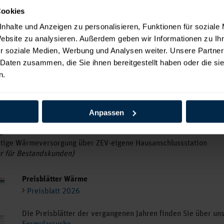
Cookies
 in Form von Heizwasser. Die Vorlauftemperatur wi
tomatisch an die Außentemperatur angepasst. Damit
nhalte und Anzeigen zu personalisieren, Funktionen für soziale
, dass Sie jederzeit die Wärme beziehen, die Sie ben
Website zu analysieren. Außerdem geben wir Informationen zu I
ständlich können Sie Ihren Bedarf individuell an Ihr
r soziale Medien, Werbung und Analysen weiter. Unsere Partner
lage regeln.
 Daten zusammen, die Sie ihnen bereitgestellt haben oder die s
n.
n folgende Wärmeprodukte
1
ge Wärmeversorgung über kundeneigene Hausanschlussstation
Anpassen
2
tige Wärmeversorgung über ZEV-eigene Hausanschlussstation
r für Bestandskunden)
Preisblätter Wärme
Preisblatt 2026
Die Preisblätter der vergangenen Jahren finden Sie über un
Formularsuche
.