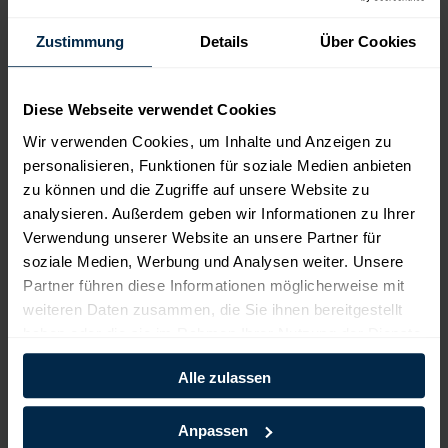
Zustimmung
Details
Über Cookies
Diese Webseite verwendet Cookies
Wir verwenden Cookies, um Inhalte und Anzeigen zu
personalisieren, Funktionen für soziale Medien anbieten
Wir suchen Auszubildende mit Engagement
zu können und die Zugriffe auf unsere Website zu
analysieren. Außerdem geben wir Informationen zu Ihrer
Als erfolgreiches und zukunftsorientiertes Unternehmen suchen wir
Verwendung unserer Website an unsere Partner für
stets junge, motivierte Auszubildende und Studenten. Der Einsatz in
soziale Medien, Werbung und Analysen weiter. Unsere
den verschiedenen Abteilungen sowie die individuelle Betreuung
Partner führen diese Informationen möglicherweise mit
durch einen Mentor bietet ein umfangreiches Kennenlernen und
Einarbeiten der täglichen Arbeitsprozesse.
weiteren Daten zusammen, die Sie ihnen bereitgestellt
haben oder die sie im Rahmen Ihrer Nutzung der Dienste
gesammelt haben.
Investition mit Sicherheit
Alle zulassen
Die Versorgungssicherheit bei der Lieferung von Strom, Erdgas und
Wärme hat für uns oberste Priorität. Unser Ziel ist ein sicheres
Anpassen
Leitungsnetz mit einfacher, effektiver Leitungsführung. Deshalb