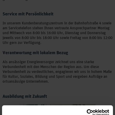
Service mit Persönlichkeit
In unserem Kundenberatungszentrum in der Bahnhofstraße 4 sowie
am Servicetelefon stehen Ihnen vertraute Ansprechpartner Montag
und Mittwoch von 8:00 bis 16:00 Uhr, Dienstag und Donnerstag
jeweils von 8:00 Uhr bis 18:00 Uhr sowie Freitag von 8:00 bis 12:00
Uhr gern zur Verfügung.
Verantwortung mit lokalem Bezug
Als ansässiger Energieversorger zeichnet uns eine starke
Verbundenheit mit den Menschen der Region aus. Um diese
Verbundenheit zu verdeutlichen, engagieren wir uns in hohem Maße
für Kultur, Soziales, Bildung und Sport und vergeben Aufträge an
ortsansässige Unternehmen.
Ausbildung mit Zukunft