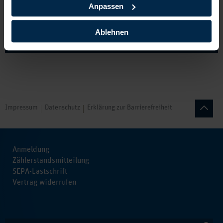
Hinweis:
Sie finden Ihren Jahresverbrauch auf Ihrer letzten
Anpassen
Gasrechnung.
Ablehnen
Produkte anzeigen
Impressum
Datenschutz
Erklärung zur Barrierefreiheit
Anmeldung
Zählerstandsmitteilung
SEPA-Lastschrift
Vertrag widerrufen