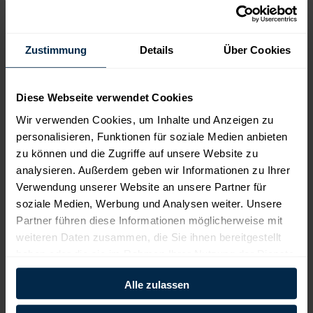
Wie nutzen Sie unser Produkt?
privat
gewerblich
Zustimmung
Details
Über Cookies
Wo möchten Sie unser Erdgas-Produkt nutzen?
Diese Webseite verwendet Cookies
*
Ihre Postleitzahl
Wir verwenden Cookies, um Inhalte und Anzeigen zu
personalisieren, Funktionen für soziale Medien anbieten
zu können und die Zugriffe auf unsere Website zu
analysieren. Außerdem geben wir Informationen zu Ihrer
Verwendung unserer Website an unsere Partner für
Wie hoch ist Ihr Jahresverbrauch?
soziale Medien, Werbung und Analysen weiter. Unsere
Partner führen diese Informationen möglicherweise mit
weiteren Daten zusammen, die Sie ihnen bereitgestellt
3 Personen
im Haushalt
haben oder die sie im Rahmen Ihrer Nutzung der Dienste
gesammelt haben.
Alle zulassen
kWh/Jahr