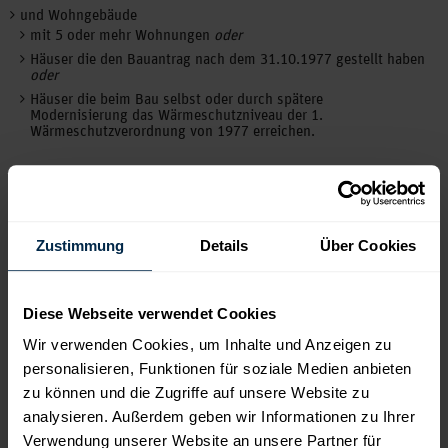
und Wohngebäude
mit 5 oder mehr Wohnungen
oder
Häuser die den Bauantrag nach dem 31.10.1977 gestellt haben
oder
Häuser die beim Bau selbst oder durch spätere
Modernisierung das Wärmeschutzniveau der 1.
Wärmeschutzverordnung von 1977 erreichen.
Wenn Sie uns folgende Informationen über Ihr Gebäude
mitteilen, können wir für Sie berechnen, ob Ihr Wohnhaus das
Wärmeschutzniveau der 1. Wärmeschutzverordnung von 1977
erfüllt und damit die Ausstellung eines verbrauchsbasierten
Zustimmung
Details
Über Cookies
(preiswerten) Energieausweises möglich ist.
Baujahr des Hauses
Diese Webseite verwendet Cookies
Gebäudenutzung
(Wohngebäude, Gewerbliches Gebäude,
Wir verwenden Cookies, um Inhalte und Anzeigen zu
Mischgebäude)
personalisieren, Funktionen für soziale Medien anbieten
Gebäudetyp
(Freistehendes Haus, Reihenhaus,
zu können und die Zugriffe auf unsere Website zu
Reihenendhaus/Doppelhaushälfte)
analysieren. Außerdem geben wir Informationen zu Ihrer
Wohnfläche in m²
Verwendung unserer Website an unsere Partner für