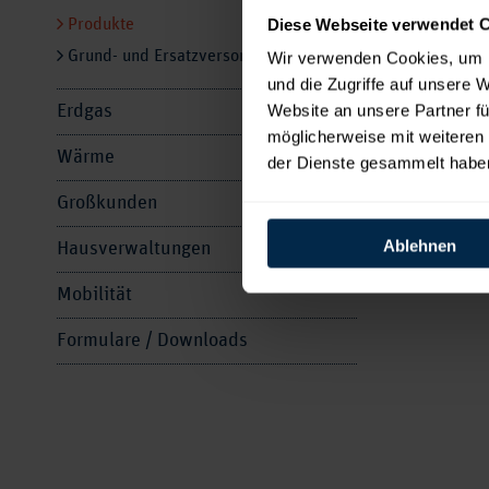
E
Diese Webseite verwendet 
Produkte
Grund- und Ersatzversorgung
Wir verwenden Cookies, um I
und die Zugriffe auf unsere 
Neues P
Website an unsere Partner fü
Erdgas
möglicherweise mit weiteren
Wärme
der Dienste gesammelt habe
Großkunden
Ablehnen
Hausverwaltungen
Mobilität
Formulare / Downloads