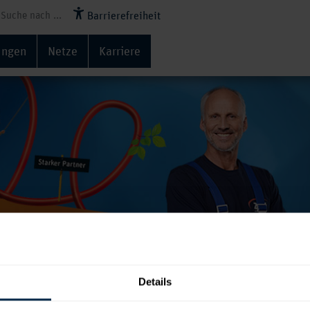
Barrierefreiheit
ungen
Netze
Karriere
t online bestellen
Details