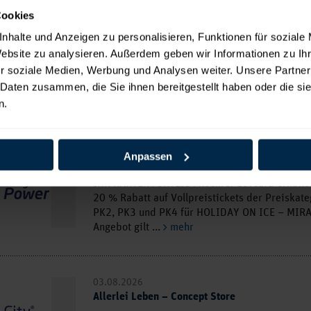
Cookies
03.08.2026
Beatrice Egli – „Tanzen – Lachen – Leben“ To
nhalte und Anzeigen zu personalisieren, Funktionen für soziale
IHR KARTENVORTEIL Mit Ihrer zevcard erhalte
Website zu analysieren. Außerdem geben wir Informationen zu I
Rabatt je Ticket auf den Ticketendpreis in den
r soziale Medien, Werbung und Analysen weiter. Unsere Partner
Preiskategorien PK 1 bis PK 3 (zzgl. Versandk
 Daten zusammen, die Sie ihnen bereitgestellt haben oder die s
...
mehr
n.
03.08.2026
Anpassen
HOLIDAY ON ICE – MIRAGE 2026/2027
IHR KARTENVORTEIL Mit Ihrer zevcard erhalten
20 % Rabatt auf Vollpreistickets der Preiskat
PK2, PK3 und PK4 für HOLIDAY ON ICE – MIRA
Angebot gilt ...
mehr
03.08.2026
Allerlei Leben – Concept Store