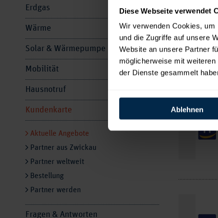
Erdgas
Diese Webseite verwendet 
Wir verwenden Cookies, um I
Wärme
und die Zugriffe auf unsere 
Solar & Wärmepumpe
Website an unsere Partner fü
möglicherweise mit weiteren
Mobilität
der Dienste gesammelt habe
Hausnotruf
Ablehnen
Kundenkarte
Aktuelle Angebote
Partner aus Zwickau
Partner weltweit
Bestellung
Partner werden
Fragen & Antworten