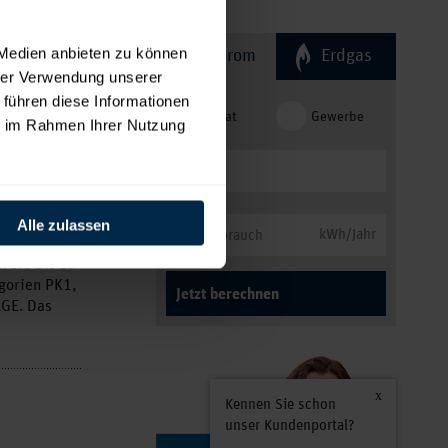
ur 2026
 Medien anbieten zu können
Strom
Erdgas
n Sie 10 €
hrer Verwendung unserer
 führen diese Informationen
osten). Das
Privat
Gewerbe
ie im Rahmen Ihrer Nutzung
Alle zulassen
kWh/Jahr
 Sie bis zu
egorien PK1,
Jetzt berechnen
GE. Das
Kennen Sie schon
unser Kundenportal?