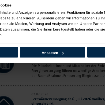
Cookies
04.08.2026
Unterbrechung der Fernwärmeversorgung vom 
nhalte und Anzeigen zu personalisieren, Funktionen für soziale
12.08.2026
Website zu analysieren. Außerdem geben wir Informationen zu I
Die Mitarbeiterinnen und Mitarbeiter der Zwi
r soziale Medien, Werbung und Analysen weiter. Unsere Partner
Energieversorgung führen notwendige Arbeite
 Daten zusammen, die Sie ihnen bereitgestellt haben oder die s
der Baumaßnahme „Erneuerung Ringtrasse ...
n.
24.07.2026
Anpassen
Einschränkungen der Fernwärmeversorgung v
bis 05.08.2026
Die Mitarbeiterinnen und Mitarbeiter der Zwi
Energieversorgung führen notwendige Arbeite
der Baumaßnahme „Erneuerung Ringtrasse ...
02.07.2026
Fernwärmeversorgung ab 6. Juli 2026 vorübe
eingeschränkt