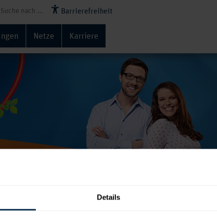
Barrierefreiheit
ungen
Netze
Karriere
meine Meldungen
Details