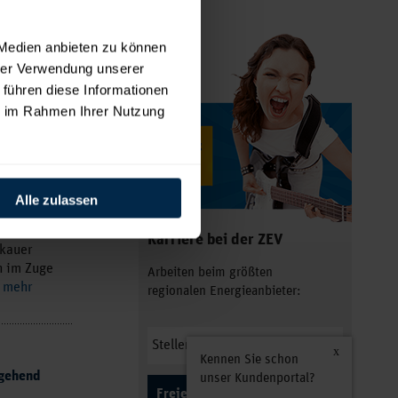
11.08. bis
 Medien anbieten zu können
hrer Verwendung unserer
ckauer
 führen diese Informationen
n im Zuge
ie im Rahmen Ihrer Nutzung
mehr
Alle zulassen
om 03.08.
Karriere bei der ZEV
ckauer
n im Zuge
Arbeiten beim größten
mehr
regionalen Energieanbieter:
Kennen Sie schon
rgehend
unser Kundenportal?
Freie Plätze anzeigen