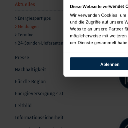
Aktuelles
Diese Webseite verwendet 
Wir verwenden Cookies, um I
Energiespartipps
und die Zugriffe auf unsere 
Meldungen
Website an unsere Partner fü
Termine
möglicherweise mit weiteren
der Dienste gesammelt habe
24-Stunden-Lieferantenwechsel
Presse
Ablehnen
Nachhaltigkeit
Für die Region
Energieversorgung 4.0
Leitbild
Informationssicherheit