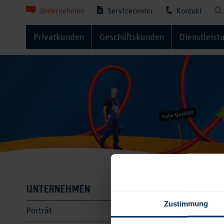
Unternehmen
Servicecenter
Kontakt
Privatkunden
Geschäftskunden
Dienstleist
Allge
UNTERNEHMEN
Zustimmung
Porträt